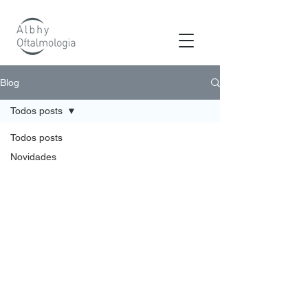
os
Blog
Todos posts
Todos posts
Novidades