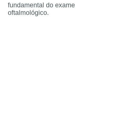
fundamental do exame
oftalmológico.
UNIDADE PEDRO DE TOLEDO
Rua Pedro de Toledo, 980, Cj 104/105/106
Tel:
(11) 5571-1336
/
5573-7812
WhatsApp
(11) 99867-6161
Vila Clementino - São Paulo - SP
UNIDADE PARI
Rua Hannemann, 51
Tel:
(11) 3227-2823
/
3228-3153
WhatsApp
(11) 99867-6161
Pari - São Paulo - SP