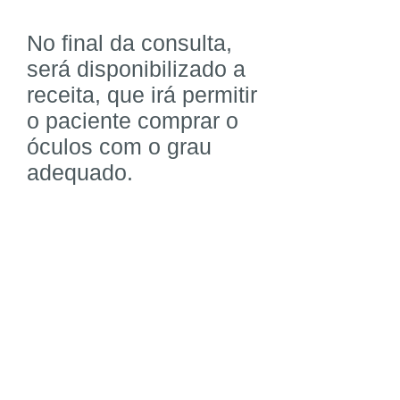
No final da consulta,
será disponibilizado a
receita, que irá permitir
o paciente comprar o
óculos com o grau
adequado.
UNIDADE PEDRO DE TOLEDO
Rua Pedro de Toledo, 980, Cj 104/105/106
Tel:
(11) 5571-1336
/
5573-7812
WhatsApp
(11) 99867-6161
Vila Clementino - São Paulo - SP