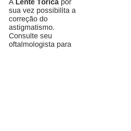
A
Lente Tórica
por
sua vez possibilita a
correção do
astigmatismo.
Consulte seu
oftalmologista para
saber qual a mais
indicada no seu caso.
UNIDADE PEDRO DE TOLEDO
Rua Pedro de Toledo, 980, Cj 104/105/106
Tel:
(11) 5571-1336
/
5573-7812
WhatsApp
(11) 99867-6161
Vila Clementino - São Paulo - SP