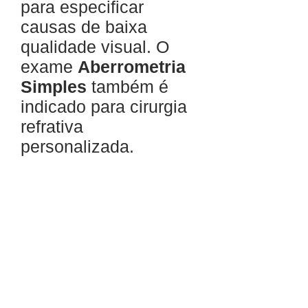
para especificar
causas de baixa
qualidade visual. O
exame
Aberrometria
Simples
também é
indicado para cirurgia
refrativa
personalizada.
UNIDADE PEDRO DE TOLEDO
Rua Pedro de Toledo, 980, Cj 104/105/106
Tel:
(11) 5571-1336
/
5573-7812
WhatsApp
(11) 99867-6161
Vila Clementino - São Paulo - SP