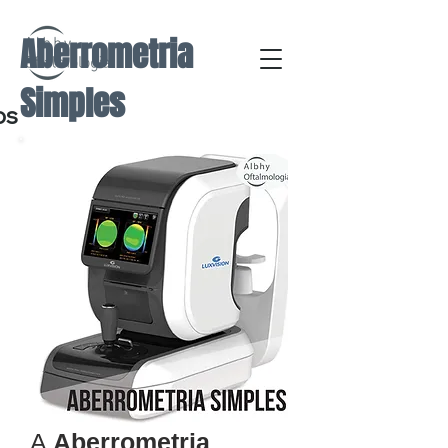
Aberrometria
Simples
os
A
Aberrometria