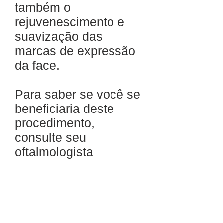
também o
rejuvenescimento e
suavização das
marcas de expressão
da face.
Para saber se você se
beneficiaria deste
procedimento,
consulte seu
oftalmologista
UNIDADE PEDRO DE TOLEDO
Rua Pedro de Toledo, 980, Cj 104/105/106
Tel:
(11) 5571-1336
/
5573-7812
WhatsApp
(11) 99867-6161
Vila Clementino - São Paulo - SP