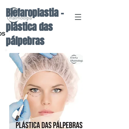
Blefaroplastia -
plástica das
os
pálpebras