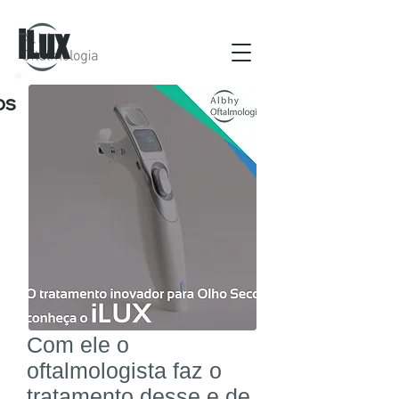
iLux
os
Com ele o
oftalmologista faz o
tratamento desse e de