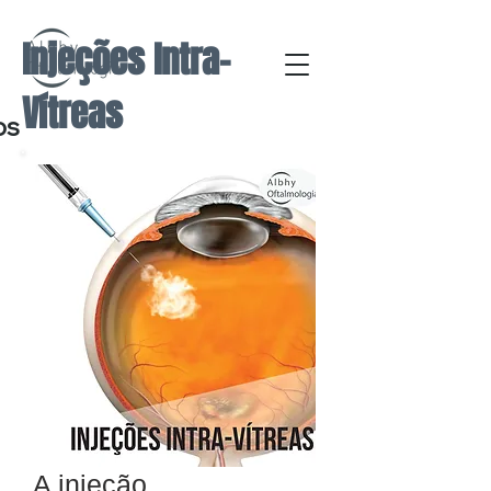
Injeções Intra-
Vítreas
os
A injeção