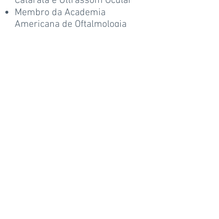
Catarata e Ultrassom Ocular
Membro da
Academia
Americana de Oftalmologia
Corpo Clínico do
Hospital Sírio
Libanês
Médica Colaboradora no setor
de Ultrassom Ocular -
Universidade Federal de São
Paulo
Médica Preceptora no setor de
Catarata
Fluente em inglês e espanhol