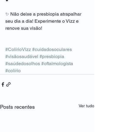
✨ Não deixe a presbiopia atrapalhar 
seu dia a dia! Experimente o Vizz e 
renove sua visão! 
#ColírioVizz
#cuidadosoculares
#visãosaudável
#presbiopia
#saúdedosolhos
#oftalmologista
#colírio
Ver tudo
Posts recentes