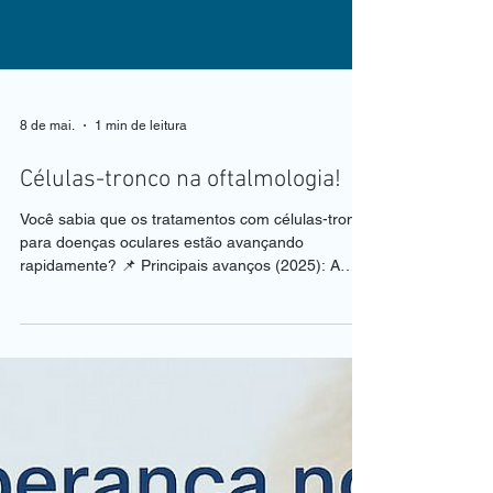
8 de mai.
1 min de leitura
Células-tronco na oftalmologia!
Você sabia que os tratamentos com células-tronco
para doenças oculares estão avançando
rapidamente? 📌 Principais avanços (2025): A
terapia celular saiu do laboratório e já está em
ensaios clínicos em humanos (Fase I/II), com