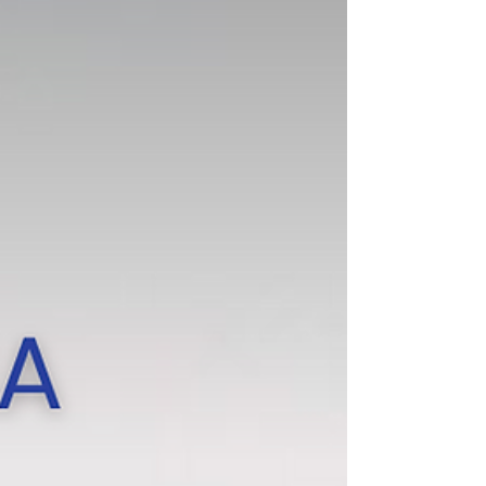
(AG)! 👁️
Novo implante K8 reduz em mais de 50% o
crescimento das lesões! 🆕 A Inflammasome
Therapeutics divulgou dados animadores de seu
ensaio...