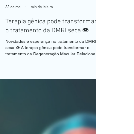
22 de mai.
1 min de leitura
Terapia gênica pode transformar
o tratamento da DMRI seca 👁️
Novidades e esperança no tratamento da DMRI
seca 👁️ A terapia gênica pode transformar o
tratamento da Degeneração Macular Relacionada
à Idade (DMRI) seca, especialmente nos casos de
atrofia geográfica. Ao invés de apenas
acompanhar a progressão da doença, a proposta
é atuar diretamente nas células da retina,
utilizando genes capazes de: 🧬 reduzir
inflamação 🧬 proteger os fotorreceptores 🧬
diminuir a progressão da degeneração Como
funciona? Um vetor viral “carrega” o mater