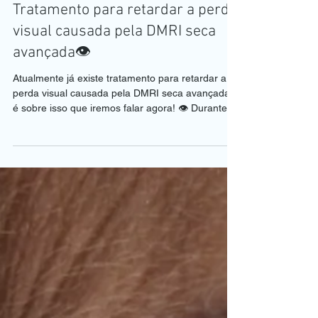
17 de jul.
1 min de leitura
Tratamento para retardar a perda
visual causada pela DMRI seca
avançada👁️
Atualmente já existe tratamento para retardar a
perda visual causada pela DMRI seca avançada,
é sobre isso que iremos falar agora! 👁️ Durante
muitos anos, pacientes com atrofia geográfica
ouviam que “não havia nada a fazer”. Felizmente,
essa realidade mudou. A atrofia geográfica, forma
avançada da Degeneração Macular Relacionada
à Idade (DMRI seca), provoca uma perda
progressiva das células da retina. Com o tempo,
essa lesão aumenta e pode comprometer a visão
central. Estudo