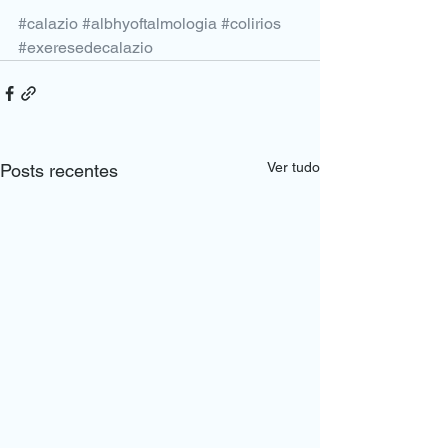
#calazio
#albhyoftalmologia
#colirios
#exeresedecalazio
Ver tudo
Posts recentes