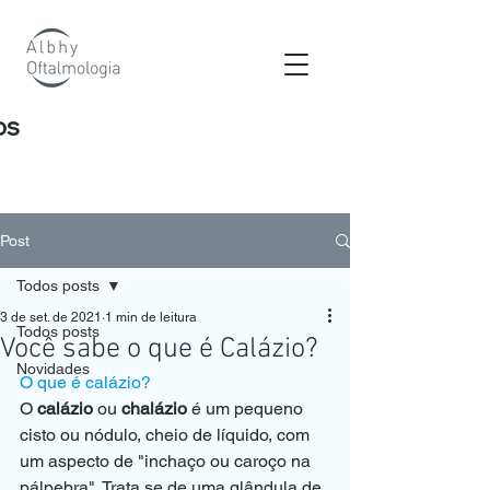
os
Post
Todos posts
3 de set. de 2021
1 min de leitura
Todos posts
Você sabe o que é Calázio?
Novidades
O que é calázio?
O 
calázio
 ou 
chalázio
 é um pequeno 
cisto ou nódulo, cheio de líquido, com 
um aspecto de "inchaço ou caroço na 
pálpebra". Trata se de uma glândula de 