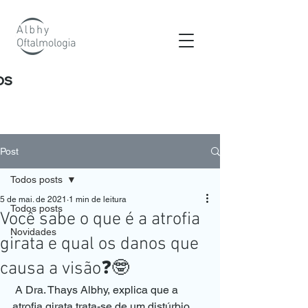
os
Post
Todos posts
5 de mai. de 2021
1 min de leitura
Todos posts
Você sabe o que é a atrofia
Novidades
girata e qual os danos que
causa a visão❓🤓
 A Dra. Thays Albhy, explica que a 
atrofia girata trata-se de um distúrbio 