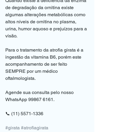
Quando existe a deficiência da enzima 
de degradação da ornitina existe 
algumas alterações metabólicas como 
altos níveis de ornitina no plasma, 
urina, humor aquoso e prejuízos para a 
visão.
⠀
Para o tratamento da atrofia girata é a 
ingestão da vitamina B6, porém este 
acompanhamento de ser feito 
SEMPRE por um médico 
oftalmologista.
⠀
Agende sua consulta pelo nosso 
WhatsApp 99867 6161.
📞 (11) 5571-1336
⠀
#girata
#atrofiagirata