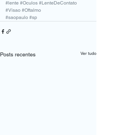
#lente
#Oculos
#LenteDeContato
#Visao
#Oftalmo
#saopaulo
#sp
Ver tudo
Posts recentes