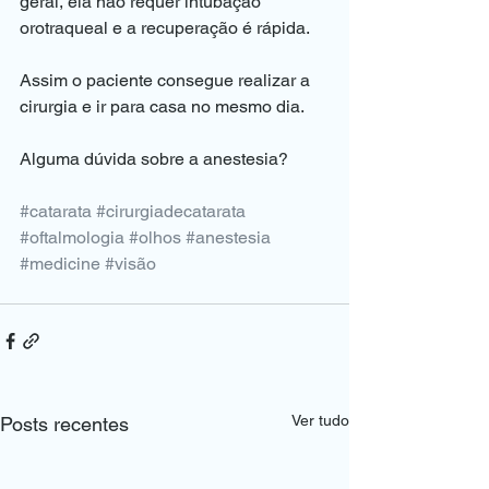
geral, ela não requer intubação 
orotraqueal e a recuperação é rápida.
Assim o paciente consegue realizar a 
cirurgia e ir para casa no mesmo dia.
Alguma dúvida sobre a anestesia?
#catarata
#cirurgiadecatarata
#oftalmologia
#olhos
#anestesia
#medicine
#visão
Ver tudo
Posts recentes