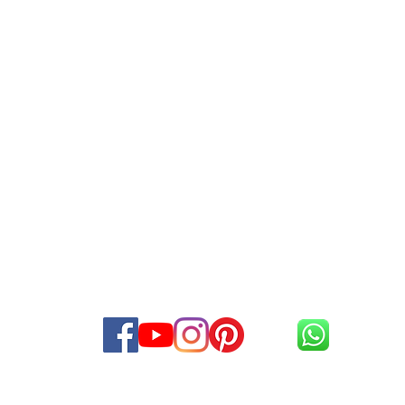
UNIDA
DRO DE TOLEDO
Rua Han
o, 980, Cj 104/105/106
Tel:
(11) 3227
-1336 /
5573-7812
WhatsApp (
11) 99867-6161
Pari - Sã
o - São Paulo - SP