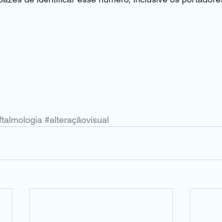
ftalmologia
#alteraçãovisual