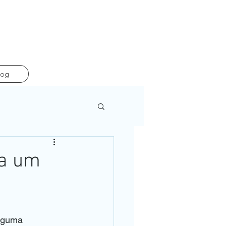
log
ça um
lguma 