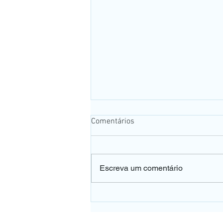
Comentários
Escreva um comentário
👀 A falta de vitamina B12
pode afetar a sua visão e o
dano pode ser irreversível.