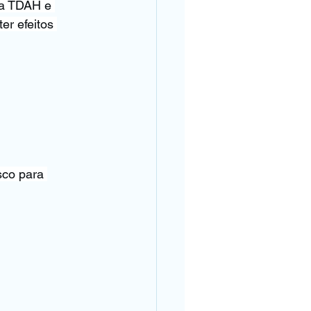
ra TDAH e 
er efeitos 
sco para 