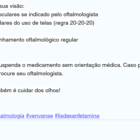
sua visão:
 oculares se indicado pelo oftalmologista
ares do uso de telas (regra 20-20-20)
hamento oftalmológico regular
suspenda o medicamento sem orientação médica. Caso 
rocure seu oftalmologista.
bém é cuidar dos olhos!
talmologia
#venvanse
#lisdexanfetamina