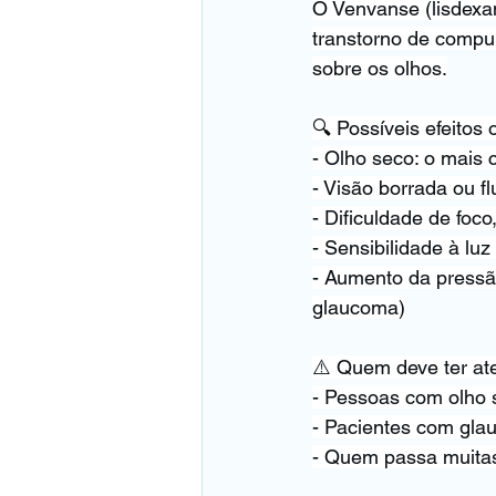
O Venvanse (lisdexa
transtorno de compul
sobre os olhos.
🔍 Possíveis efeitos 
- Olho seco: o mais
- Visão borrada ou f
- Dificuldade de foc
- Sensibilidade à luz 
- Aumento da pressão
glaucoma)
⚠️ Quem deve ter a
- Pessoas com olho 
- Pacientes com glau
- Quem passa muitas