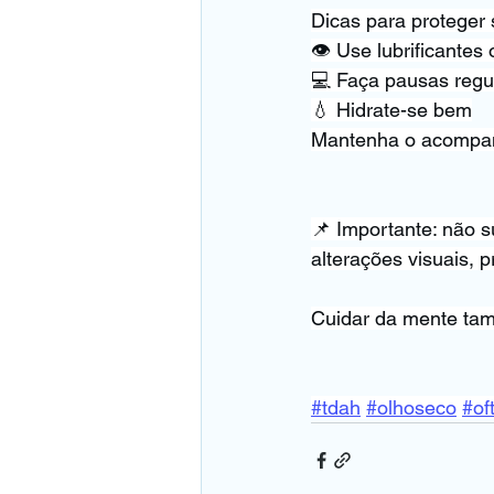
Dicas para proteger 
👁️ Use lubrificantes
💻 Faça pausas regul
💧 Hidrate-se bem
Mantenha o acompan
📌 Importante: não 
alterações visuais, p
Cuidar da mente tam
#tdah
#olhoseco
#of