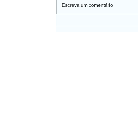
Escreva um comentário
👀 A falta de vitamina B12
pode afetar a sua visão e o
dano pode ser irreversível.
UNIDADE PE
Rua Pedro de Toled
Tel:
(11) 5571
WhatsApp (
Vila Clementin