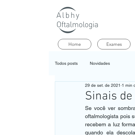
Home
Exames
Todos posts
Novidades
29 de set. de 2021
1 min d
Sinais de
Se você ver sombras
oftalmologista pois 
recebem a luz form
quando ela descola