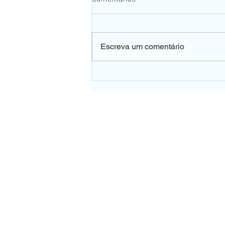
Escreva um comentário
👀 A falta de vitamina B12
pode afetar a sua visão e o
dano pode ser irreversível.
UNIDADE PE
Rua Pedro de Toled
Tel:
(11) 5571
WhatsApp (
Vila Clementin