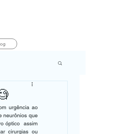
log
🧐
om urgência ao 
e neurônios que 
 óptico  assim 
 cirurgias ou 