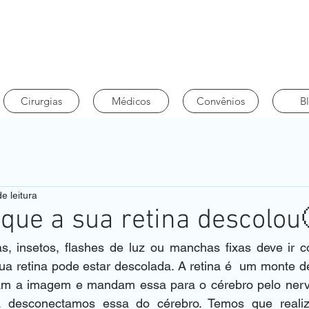
Cirurgias
Médicos
Convênios
B
e leitura
 que a sua retina descolou
, insetos, flashes de luz ou manchas fixas deve ir c
sua retina pode estar descolada. A retina é  um monte d
am a imagem e mandam essa para o cérebro pelo nervo
 desconectamos essa do cérebro. Temos que realizar