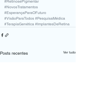
#RetinosePigmentar
#NovosTratamentos
#EsperançaParaOFuturo
#VisãoParaTodos
#PesquisaMédica
#TerapiaGenética
#ImplantesDeRetina
Ver tudo
Posts recentes