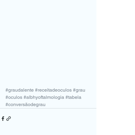
#graudalente
#receitadeoculos
#grau
#oculos
#albhyoftalmologia
#tabela
#conversãodegrau