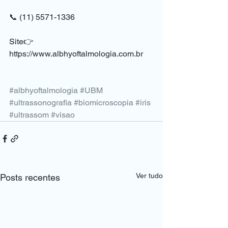
⠀
📞 (11) 5571-1336
⠀
Site👉 
https://www.albhyoftalmologia.com.br
#albhyoftalmologia
#UBM
#ultrassonografia
#biomicroscopia
#iris
#ultrassom
#visao
Ver tudo
Posts recentes