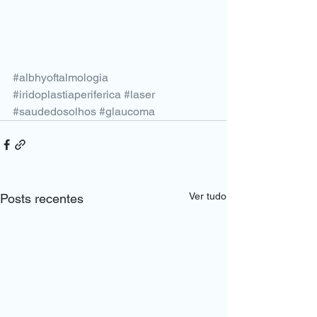
#albhyoftalmologia
#iridoplastiaperiferica
#laser
#saudedosolhos
#glaucoma
Ver tudo
Posts recentes