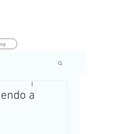
log
dendo a