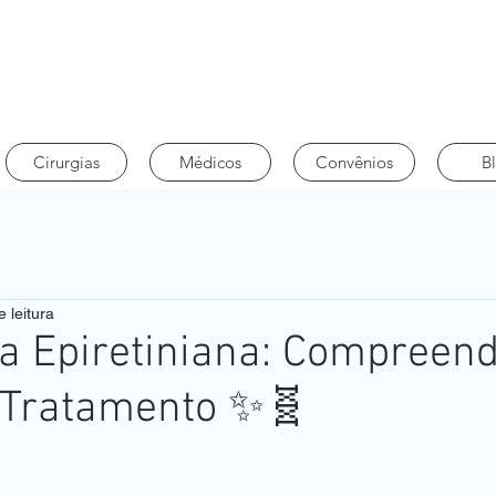
Cirurgias
Médicos
Convênios
B
 leitura
 Epiretiniana: Compreen
 Tratamento ✨🧬