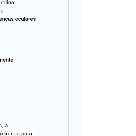
etina, 
ao 
enças oculares 
mente 
, a 
cirurgia para 