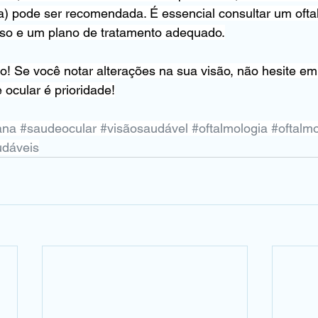
 pode ser recomendada. É essencial consultar um oftal
iso e um plano de tratamento adequado.
ão! Se você notar alterações na sua visão, não hesite e
 ocular é prioridade!
ana
#saudeocular
#visãosaudável
#oftalmologia
#oftalmo
udáveis