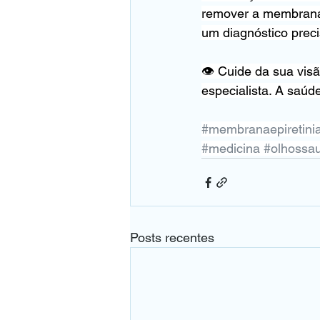
remover a membrana)
um diagnóstico prec
👁️ Cuide da sua vis
especialista. A saúde
#membranaepiretini
#medicina
#olhossa
Posts recentes