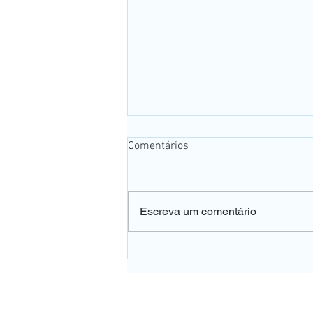
Comentários
Escreva um comentário
👀 A falta de vitamina B12
pode afetar a sua visão e o
dano pode ser irreversível.
UNIDADE PE