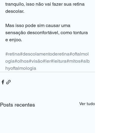
tranquilo, isso não vai fazer sua retina 
descolar.
Mas isso pode sim causar uma 
sensação desconfortável, como tontura 
e enjoo.
#retina
#descolamentoderetina
#oftalmol
ogia
#olhos
#visão
#ler
#leitura
#mitos
#alb
hyoftalmologia
Ver tudo
Posts recentes