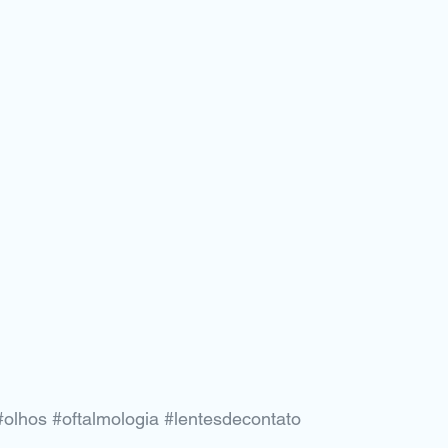
#olhos
#oftalmologia
#lentesdecontato