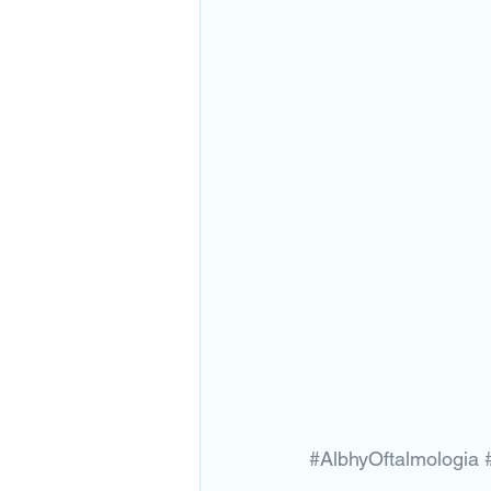
#AlbhyOftalmologia