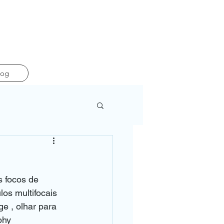
log
s focos de 
os multifocais 
ge , olhar para 
bhy 