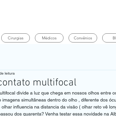
Cirurgias
Médicos
Convênios
B
de leitura
contato multifocal
ultifocal divide a luz que chega em nossos olhos entre o
o imagens simultâneas dentro do olho , diferente dos ócul
lhar influencia na distancia da visão ( olhar reto vê lon
 passou dos quarenta? Venha testar essa novidade na Al