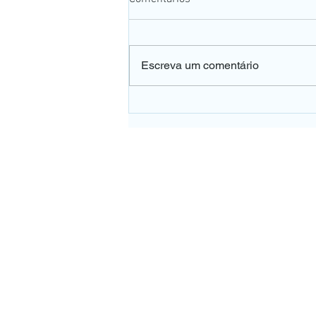
Escreva um comentário
👀 A falta de vitamina B12
pode afetar a sua visão e o
dano pode ser irreversível.
UNIDADE PE
Rua Pedro de Toled
Tel:
(11) 5571
WhatsApp (
Vila Clementin