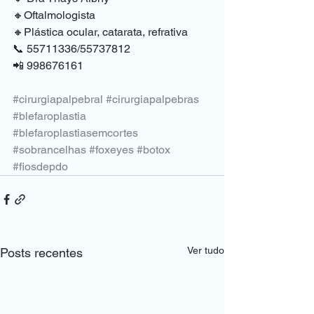
🔸Oftalmologista
🔸Plástica ocular, catarata, refrativa 
📞 55711336/55737812
📲 998676161
#cirurgiapalpebral
#cirurgiapalpebras
#blefaroplastia
#blefaroplastiasemcortes
#sobrancelhas
#foxeyes
#botox
#fiosdepdo
Ver tudo
Posts recentes