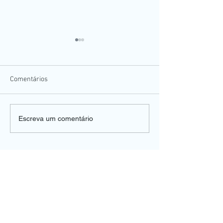
Comentários
Tratamento para 
Escreva um comentário
👁️ Julho turquesa: Mês de
perda visual cau
conscientização do olho
DMRI seca avança
seco
UNIDADE PEDRO DE TOLEDO
Rua Pedro de Toledo, 980, Cj 104/105/106
Tel:
(11) 5571-1336
/
5573-7812
WhatsApp
(11) 99867-6161
Vila Clementino - São Paulo - SP