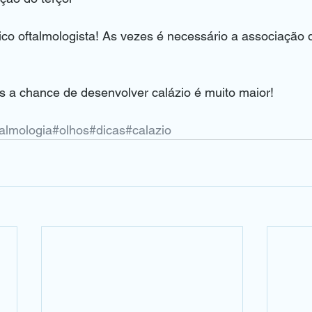
ico oftalmologista! As vezes é necessário a associação
 a chance de desenvolver calázio é muito maior!
talmologia
#olhos
#dicas
#calazio