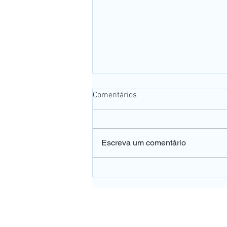
Comentários
Escreva um comentário
👀 A falta de vitamina B12
pode afetar a sua visão e o
dano pode ser irreversível.
UNIDADE PE
Rua Pedro de Toled