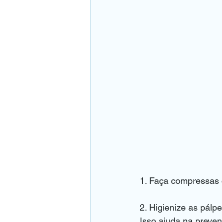
1. Faça compressas c
2. Higienize as pálp
Isso ajuda na preven