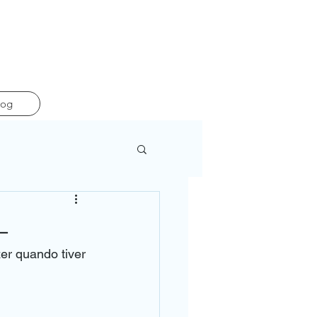
log
L
er quando tiver 