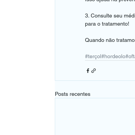
3. Consulte seu méd
para o tratamento!
Quando não tratamos
#terçol
#hordeolo
#of
Posts recentes