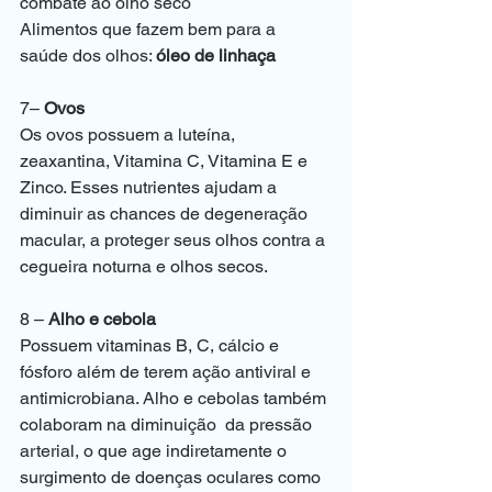
combate ao olho seco 
Alimentos que fazem bem para a 
saúde dos olhos: 
óleo de linhaça
7– 
Ovos
Os ovos possuem a luteína, 
zeaxantina, Vitamina C, Vitamina E e 
Zinco. Esses nutrientes ajudam a 
diminuir as chances de 
degeneração 
macular
, a proteger seus olhos contra a 
cegueira noturna e 
olhos secos
. 
8 – 
Alho e cebola
Possuem vitaminas B, C, cálcio e 
fósforo além de terem ação antiviral e 
antimicrobiana. Alho e cebolas também 
colaboram na diminuição  da pressão 
arterial, o que age indiretamente o 
surgimento de doenças oculares como 