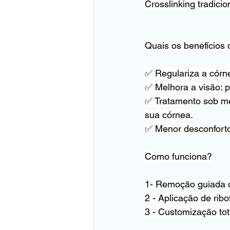
Crosslinking tradici
Quais os benefícios
✅ Regulariza a córne
✅ Melhora a visão: p
✅ Tratamento sob me
sua córnea.
✅ Menor desconforto
Como funciona?
1- Remoção guiada d
2 - Aplicação de rib
3 - Customização to