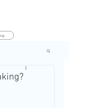
log
nking?