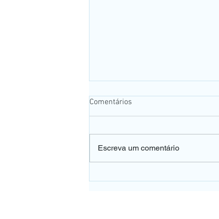
Comentários
Escreva um comentário
👀 A falta de vitamina B12
pode afetar a sua visão e o
dano pode ser irreversível.
UNIDADE PE