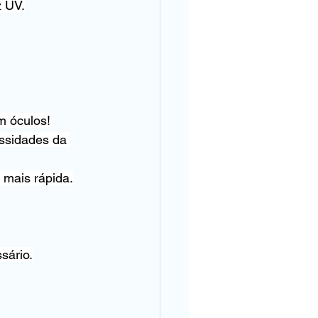
z UV.
m óculos!
ssidades da 
 mais rápida.
sário.