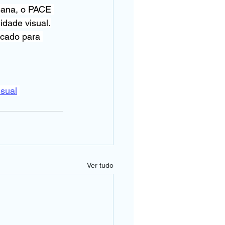
eana, o PACE 
idade visual.
icado para 
sual
Ver tudo