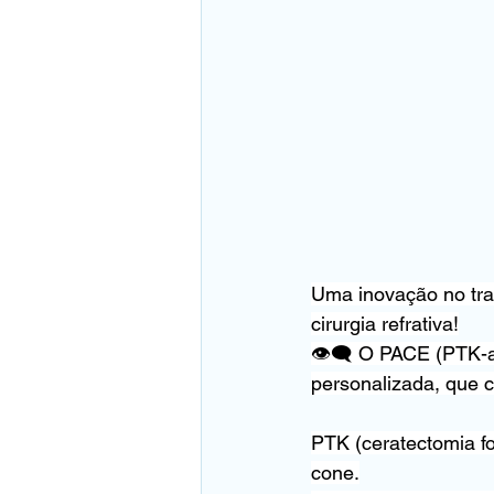
Uma inovação no tra
cirurgia refrativa!
👁‍🗨 O PACE (PTK-a
personalizada, que 
PTK (ceratectomia fo
cone.