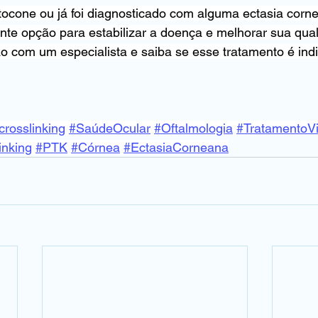
tocone ou já foi diagnosticado com alguma ectasia corn
te opção para estabilizar a doença e melhorar sua qual
o com um especialista e saiba se esse tratamento é ind
rosslinking
#SaúdeOcular
#Oftalmologia
#TratamentoVi
inking
#PTK
#Córnea
#EctasiaCorneana