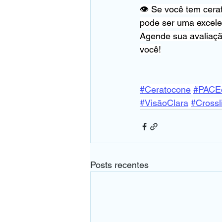
👁 Se você tem cera
pode ser uma excelen
Agende sua avaliaçã
você!
#Ceratocone
#PACEc
#VisãoClara
#Crossl
Posts recentes