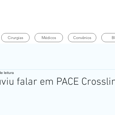
Cirurgias
Médicos
Convênios
B
e leitura
uviu falar em PACE Crossli