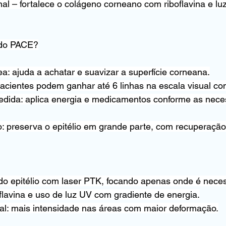
onal – fortalece o colágeno corneano com riboflavina e lu
 do PACE?
a: ajuda a achatar e suavizar a superfície corneana.
acientes podem ganhar até 6 linhas na escala visual co
dida: aplica energia e medicamentos conforme as nece
: preserva o epitélio em grande parte, com recuperação
o epitélio com laser PTK, focando apenas onde é neces
oflavina e uso de luz UV com gradiente de energia.
tal: mais intensidade nas áreas com maior deformação.