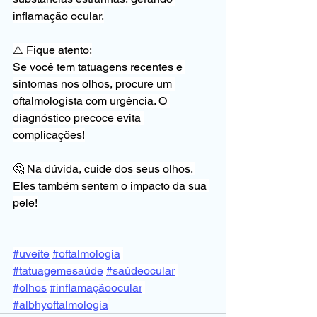
inflamação ocular.
⚠️ Fique atento:
Se você tem tatuagens recentes e 
sintomas nos olhos, procure um 
oftalmologista com urgência. O 
diagnóstico precoce evita 
complicações!
🤔 Na dúvida, cuide dos seus olhos. 
Eles também sentem o impacto da sua 
pele!
#uveíte
#oftalmologia
#tatuagemesaúde
#saúdeocular
#olhos
#inflamaçãoocular
#albhyoftalmologia