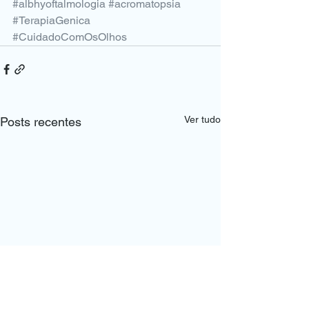
#albhyoftalmologia
#acromatopsia
#TerapiaGenica
#CuidadoComOsOlhos
Ver tudo
Posts recentes