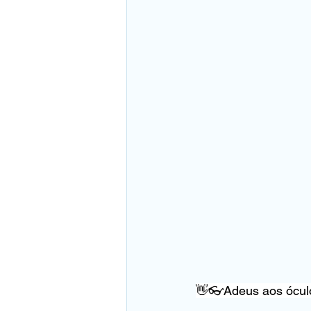
👋👓Adeus aos ócul