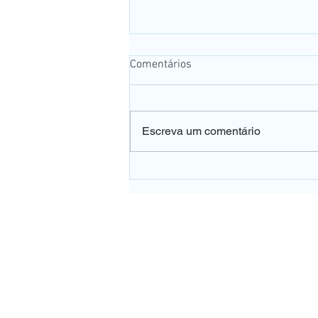
Comentários
Escreva um comentário
👀 A falta de vitamina B12
pode afetar a sua visão e o
dano pode ser irreversível.
UNIDADE PE
Rua Pedro de Toled
Tel:
(11) 5571
WhatsApp (
Vila Clementin