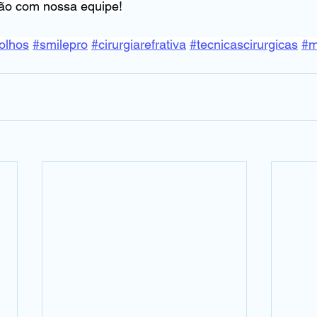
ão com nossa equipe!
olhos
#smilepro
#cirurgiarefrativa
#tecnicascirurgicas
#m