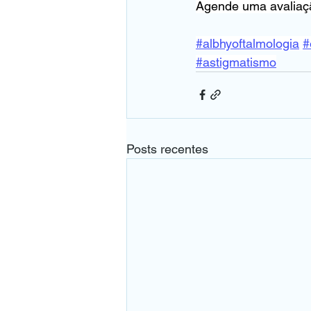
Agende uma avaliaç
#albhyoftalmologia
#
#astigmatismo
Posts recentes