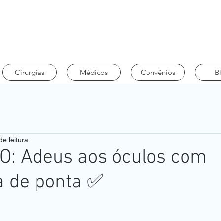
Cirurgias
Médicos
Convênios
B
de leitura
O: Adeus aos óculos com
a de ponta ✅