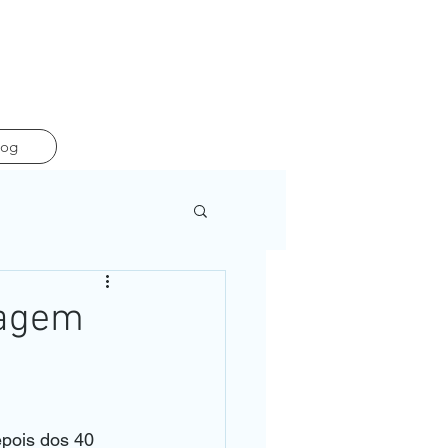
log
tagem
pois dos 40 