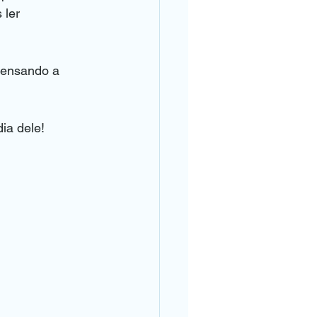
 ler 
pensando a 
ia dele!