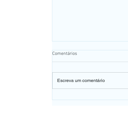
Comentários
Escreva um comentário
👀 A falta de vitamina B12
pode afetar a sua visão e o
dano pode ser irreversível.
UNIDADE PE
Rua Pedro de Toled