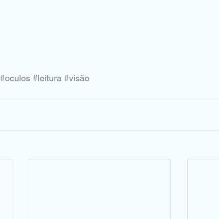
#oculos
#leitura
#visão