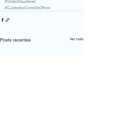
#VisãoSaudável
#CuidadosComOsOlhos
Ver tudo
Posts recentes