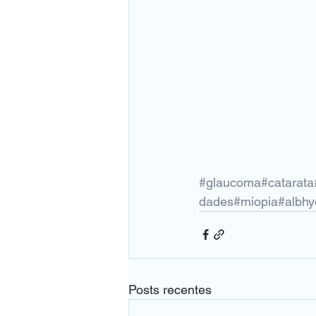
#glaucoma
#catarata
dades
#miopia
#albhy
Posts recentes