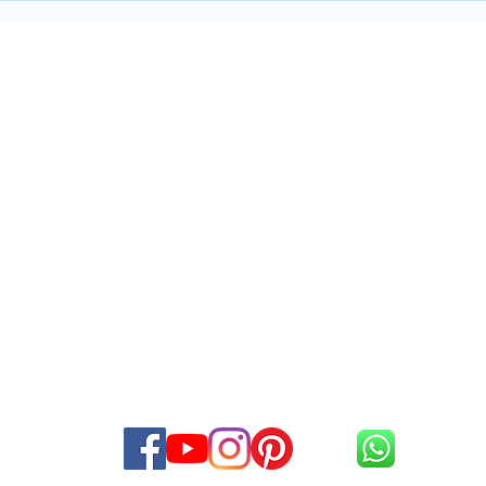
perd
conscientização do olho seco
DMRI
UNIDA
DRO DE TOLEDO
Rua Han
o, 980, Cj 104/105/106
Tel:
(11) 3227
-1336 /
5573-7812
WhatsApp (
11) 99867-6161
Pari - Sã
o - São Paulo - SP