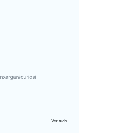
nxergar
#curiosi
Ver tudo