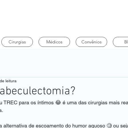
Cirurgias
Médicos
Convênios
B
de leitura
rabeculectomia?
u TREC para os íntimos 😂 é uma das cirurgias mais rea
a.
 alternativa de escoamento do humor aquoso 🧐 ou seja: