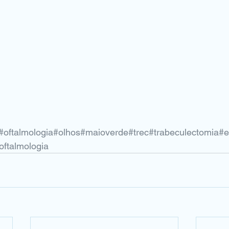
#oftalmologia
#olhos
#maioverde
#trec
#trabeculectomia
#e
oftalmologia