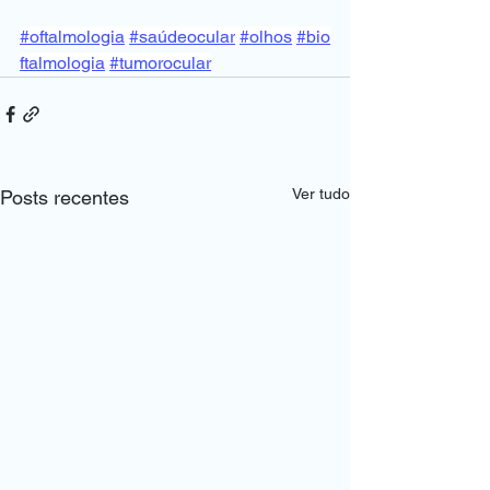
#oftalmologia
#saúdeocular
#olhos
#bio
ftalmologia
#tumorocular
Ver tudo
Posts recentes