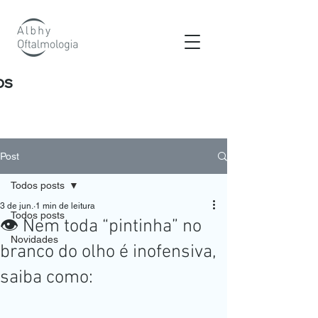
os
Post
Todos posts
3 de jun.
1 min de leitura
Todos posts
👁️ Nem toda “pintinha” no
Novidades
branco do olho é inofensiva,
saiba como: