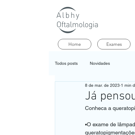
Home
Exames
Todos posts
Novidades
8 de mar. de 2023
1 min d
Já pensou
Conheca a queratopi
▪️O exame de lâmpad
queratopigmentações 