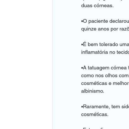
duas córneas.
▪️O paciente declaro
quinze anos por raz
▪️É bem tolerado uma
inflamatória no tecid
▪️A tatuagem córnea t
como nos olhos com 
cosméticas e melhora
albinismo.
▪️Raramente, tem si
cosméticas.