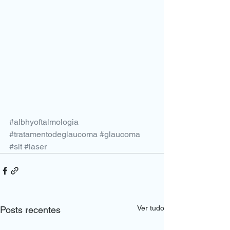
#albhyoftalmologia
#tratamentodeglaucoma
#glaucoma
#slt
#laser
Ver tudo
Posts recentes