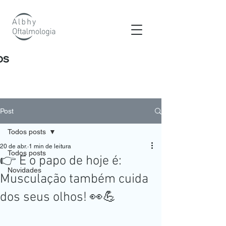
os
Post
Todos posts
20 de abr.
1 min de leitura
Todos posts
👉 E o papo de hoje é:
Novidades
Musculação também cuida
dos seus olhos! 👀💪