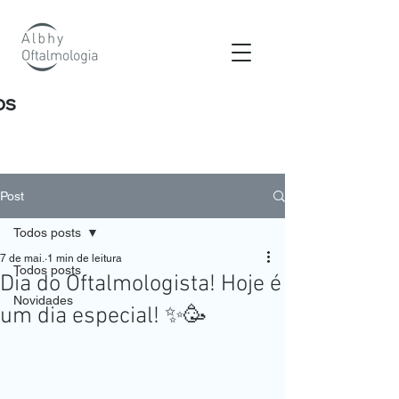
os
Post
Todos posts
7 de mai.
1 min de leitura
Todos posts
Dia do Oftalmologista! Hoje é
Novidades
um dia especial! ✨🥳