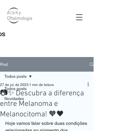
os
Post
Todos posts
27 de jul. de 2023
1 min de leitura
Todos posts
📷✨ Descubra a diferença
Novidades
entre Melanoma e
Melanocitoma! 🧡🖤
Hoje vamos falar sobre duas condições 
relacionadas ao pigmento dos 