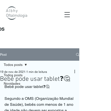
os
Post
Todos posts
19 de nov. de 2021
1 min de leitura
Todos posts
Bebê pode usar tablet❓🤔
Novidades
Bebê pode usar tablet❓🤔
⠀
Segundo a OMS (Organização Mundial 
de Saúde), bebês com menos de 1 ano 
de idade não devem ser expostos a 