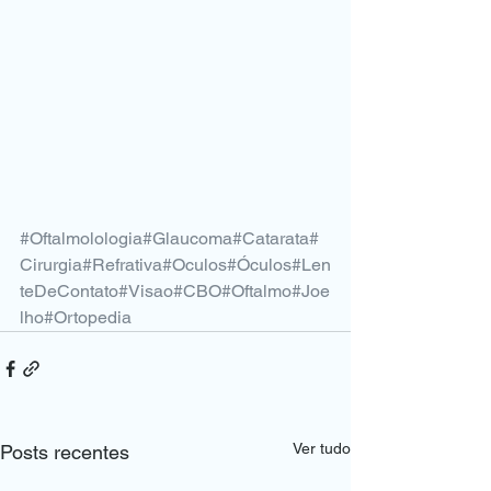
⠀
⠀
#Oftalmolologia
#Glaucoma
#Catarata
#
Cirurgia
#Refrativa
#Oculos
#Óculos
#Len
teDeContato
#Visao
#CBO
#Oftalmo
#Joe
lho
#Ortopedia
Ver tudo
Posts recentes