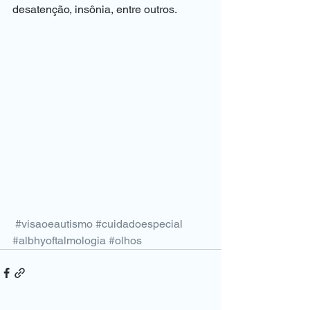
desatenção, insônia, entre outros.
#visaoeautismo
#cuidadoespecial
#albhyoftalmologia
#olhos