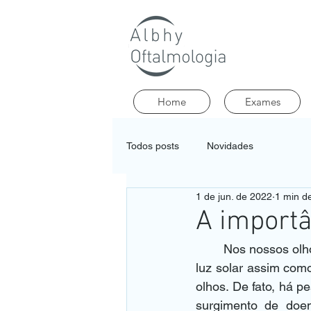
Home
Exames
Todos posts
Novidades
1 de jun. de 2022
1 min de
A importâ
	Nos nossos olhos existem estruturas também capazes de sintetizar vitamina D partir da 
luz solar assim como
olhos. De fato, há p
surgimento de doenç