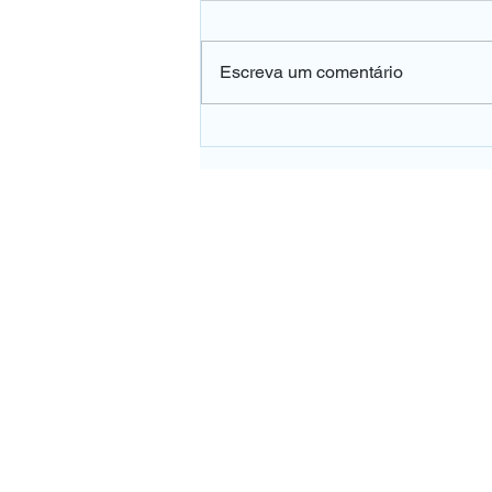
Escreva um comentário
👀 A falta de vitamina B12
pode afetar a sua visão e o
dano pode ser irreversível.
UNIDADE PE
Rua Pedro de Toled
Tel:
(11) 5571
WhatsApp (
Vila Clementin