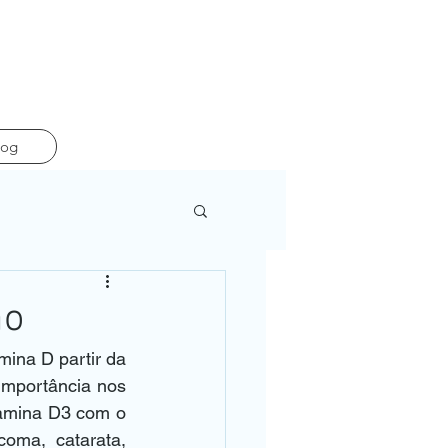
log
ão
importância nos 
tamina D3 com o 
oma, catarata, 