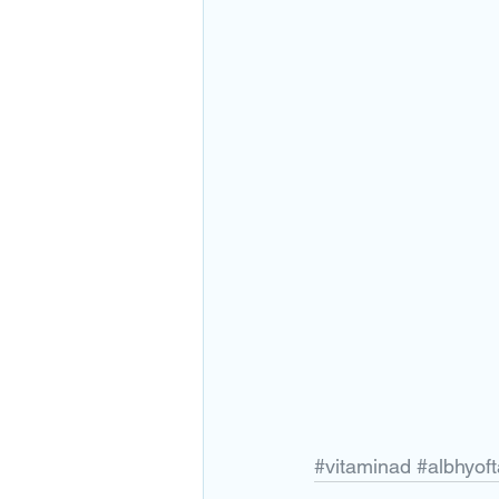
#vitaminad
#albhyof