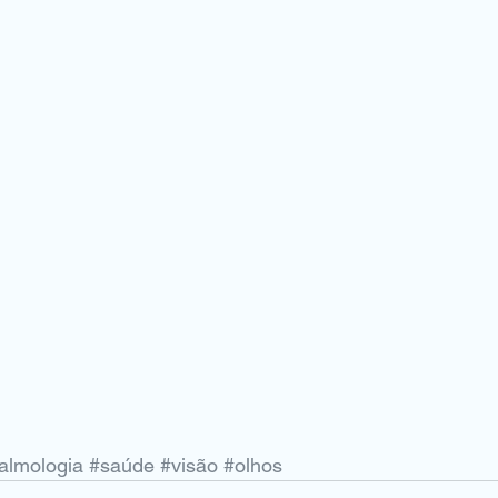
talmologia
#saúde
#visão
#olhos