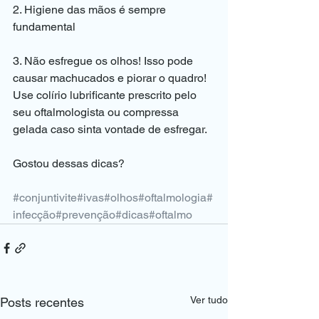
2. Higiene das mãos é sempre 
fundamental
3. Não esfregue os olhos! Isso pode 
causar machucados e piorar o quadro! 
Use colírio lubrificante prescrito pelo 
seu oftalmologista ou compressa 
gelada caso sinta vontade de esfregar.
Gostou dessas dicas?
#conjuntivite
#ivas
#olhos
#oftalmologia
#
infecção
#prevenção
#dicas
#oftalmo
Ver tudo
Posts recentes